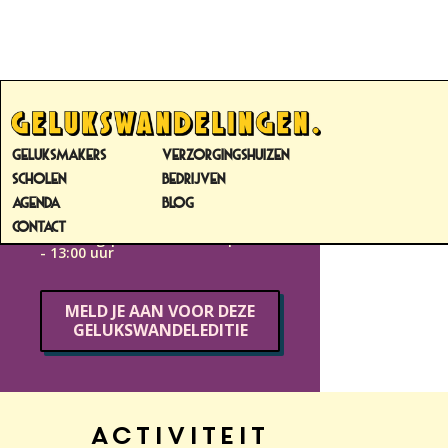
DE BOEDDHA-BINGO
DELFSHAVEN
GELUKSMAKERS
VERZORGINGSHUIZEN
Laurens Delfshaven |
SCHOLEN
BEDRIJVEN
Mathenesserlaan 500 |3023 HL |
AGENDA
BLOG
Rotterdam
CONTACT
zaterdag
|
23
maart 2024
|
10:00
-
13:00
uur
MELD JE AAN VOOR DEZE
GELUKSWANDELEDITIE
Activiteit