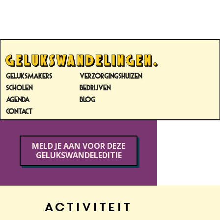
DE GROTE
ROLSTOELRACE
GELUKSMAKERS
VERZORGINGSHUIZEN
Van der Sasstraat 61 | 3042 NM |
SCHOLEN
BEDRIJVEN
Rotterdam
AGENDA
BLOG
donderdag
|
23
april 2026
|
14:00
CONTACT
-
16:00
uur
MELD JE AAN VOOR DEZE
GELUKSWANDELEDITIE
Activiteit