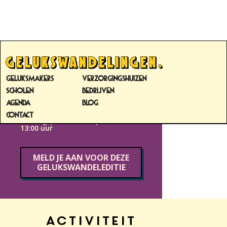
VRIJHEIDSWANDELING
OCHTENDEDITIE
GELUKSMAKERS
VERZORGINGSHUIZEN
Laurens Delfshaven |
SCHOLEN
BEDRIJVEN
Mathenesserlaan 500 |3023 HL |
AGENDA
BLOG
Rotterdam
CONTACT
zondag
|
5
mei 2024
|
10:00
-
13:00
uur
MELD JE AAN VOOR DEZE
GELUKSWANDELEDITIE
Activiteit